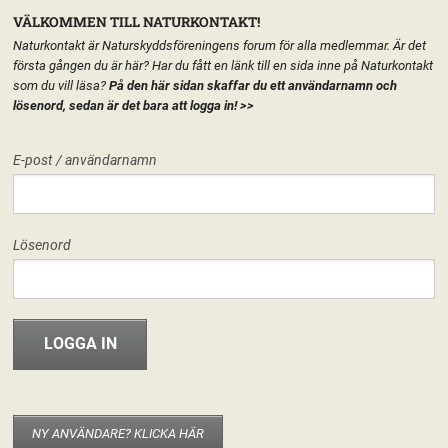
VÄLKOMMEN TILL NATURKONTAKT!
Naturkontakt är Naturskyddsföreningens forum för alla medlemmar. Är det
första gången du är här? Har du fått en länk till en sida inne på Naturkontakt
som du vill läsa?
På den här sidan skaffar du ett användarnamn och
lösenord, sedan är det bara att logga in!
>>
MENY
E-post / användarnamn
HEM
FÖRENINGEN
SKOG
START
LÄGG TILL EN TEXT HÄR PÅ SIDAN
FORUM
Lösenord
FÖRENINGEN
INFO & MATERIAL
NY ANVÄNDARE? KLICKA HÄR