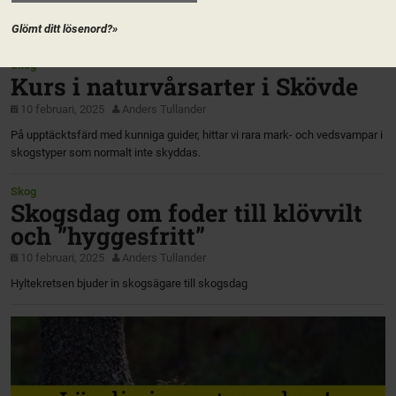
Glömt ditt lösenord?»
Skog
Kurs i naturvårsarter i Skövde
10 februari, 2025
Anders Tullander
På upptäcktsfärd med kunniga guider, hittar vi rara mark- och vedsvampar i
skogstyper som normalt inte skyddas.
Skog
Skogsdag om foder till klövvilt
och ”hyggesfritt”
10 februari, 2025
Anders Tullander
Hyltekretsen bjuder in skogsägare till skogsdag